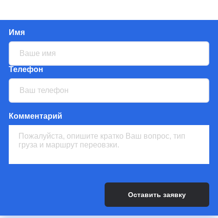
Авиаперевозки с
Медикаменты
Ближнего востока
Вакцины
Имя
Авиаперевозки из
Опасные грузы
Китая
Тяжеловесный и
Авиаперевозки из/в
крупногабаритный грузы
Европу
Телефон
Животные
Авиаперевозки из/в
США
Груз 200
Чартерные
Комментарий
авиаперевозки по
России
Чартерные
авиаперевозки по
всему миру
Авиаперевозки из/в
Армению
Авиаперевозки из/в
Азербайджан