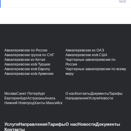
Услуги
Авиаперевозки по России
Авиаперевозки из ОАЭ
Авиаперевозки грузов по СНГ
Авиаперевозки из/в США
Авиаперевозки из Китая
Чартерные авиаперевозки по
Авиаперевозки из/в Турцию
России
Авиаперевозки из/в Европу
Чартерные авиаперевозки по всему
Авиаперевозки из/в Армению
миру
Направления
Для клиентов
Москва
Санкт-Петербург
О нас
Контакты
Документы
Тарифы
Екатеринбург
Астрахань
Анапа
Направления
Услуги
Новости
Нижний Новгород
Ханты-Мансийск
Услуги
Направления
Тарифы
О нас
Новости
Документы
Контакты