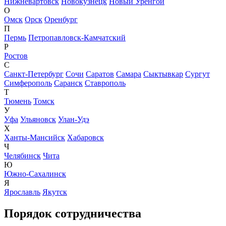
Нижневартовск
Новокузнецк
Новый Уренгой
О
Омск
Орск
Оренбург
П
Пермь
Петропавловск-Камчатский
Р
Ростов
С
Санкт-Петербург
Сочи
Саратов
Самара
Сыктывкар
Сургут
Симферополь
Саранск
Ставрополь
Т
Тюмень
Томск
У
Уфа
Ульяновск
Улан-Удэ
Х
Ханты-Мансийск
Хабаровск
Ч
Челябинск
Чита
Ю
Южно-Сахалинск
Я
Ярославль
Якутск
Порядок сотрудничества