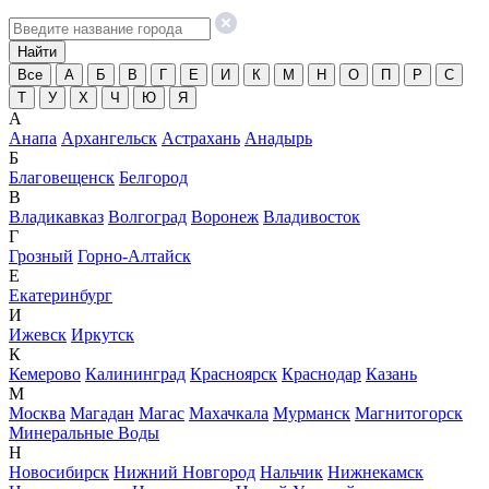
Все
А
Б
В
Г
Е
И
К
М
Н
О
П
Р
С
Т
У
Х
Ч
Ю
Я
А
Анапа
Архангельск
Астрахань
Анадырь
Б
Благовещенск
Белгород
В
Владикавказ
Волгоград
Воронеж
Владивосток
Г
Грозный
Горно-Алтайск
Е
Екатеринбург
И
Ижевск
Иркутск
К
Кемерово
Калининград
Красноярск
Краснодар
Казань
М
Москва
Магадан
Магас
Махачкала
Мурманск
Магнитогорск
Минеральные Воды
Н
Новосибирск
Нижний Новгород
Нальчик
Нижнекамск