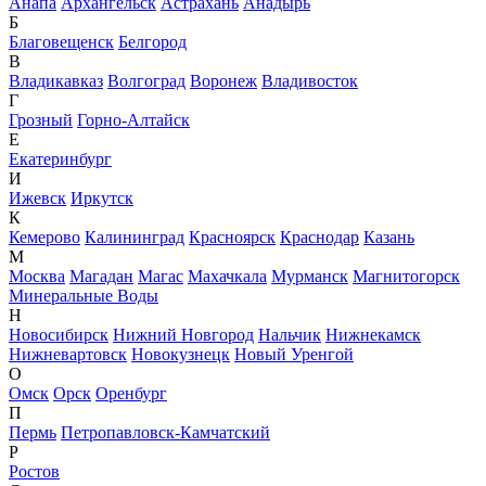
Анапа
Архангельск
Астрахань
Анадырь
Б
Благовещенск
Белгород
В
Владикавказ
Волгоград
Воронеж
Владивосток
Г
Грозный
Горно-Алтайск
Е
Екатеринбург
И
Ижевск
Иркутск
К
Кемерово
Калининград
Красноярск
Краснодар
Казань
М
Москва
Магадан
Магас
Махачкала
Мурманск
Магнитогорск
Минеральные Воды
Н
Новосибирск
Нижний Новгород
Нальчик
Нижнекамск
Нижневартовск
Новокузнецк
Новый Уренгой
О
Омск
Орск
Оренбург
П
Пермь
Петропавловск-Камчатский
Р
Ростов