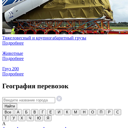
Тяжеловесный и крупногабаритный грузы
Подробнее
Животные
Подробнее
Груз 200
Подробнее
География перевозок
Все
А
Б
В
Г
Е
И
К
М
Н
О
П
Р
С
Т
У
Х
Ч
Ю
Я
А