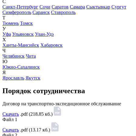
С
Санкт-Петербург
Сочи
Саратов
Самара
Сыктывкар
Сургут
Симферополь
Саранск
Ставрополь
Т
Тюмень
Томск
У
Уфа
Ульяновск
Улан-Удэ
Х
Ханты-Мансийск
Хабаровск
Ч
Челябинск
Чита
Ю
Южно-Сахалинск
Я
Ярославль
Якутск
Порядок сотрудничества
Договор на транспортно-экспедиционное обслуживание
Скачать
.pdf (218.85 кб.)
Файл 1
Скачать
.pdf (13.17 кб.)
Файл 2