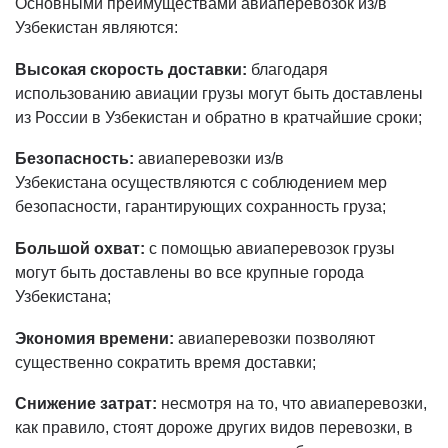
Основными преимуществами авиаперевозок из/в
Продукты питания и
из/в Грузию
Узбекистан являются:
деликатесы
Авиаперевозки
Цветы
из/в
Высокая скорость доставки:
благодаря
Узбекистан
Медикаменты
использованию авиации грузы могут быть доставлены
Авиаперевозка
из России в Узбекистан и обратно в кратчайшие сроки;
Вакцины
животных
Опасные грузы
Безопасность:
авиаперевозки из/в
Авиаперевозки
Узбекистана осуществляются с соблюдением мер
Тяжеловесный и
с Ближнего
крупногабаритный грузы
безопасности, гарантирующих сохранность груза;
востока
Животные
Авиаперевозки
Большой охват:
с помощью авиаперевозок грузы
из Китая
Груз 200
могут быть доставлены во все крупные города
Авиаперевозки
Узбекистана;
из/в Европу
Экономия времени:
авиаперевозки позволяют
Авиаперевозки
существенно сократить время доставки;
из/в США
Чартерные
Снижение затрат:
несмотря на то, что авиаперевозки,
авиаперевозки
как правило, стоят дороже других видов перевозки, в
по России