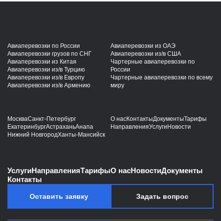
Услуги
Авиаперевозки по России
Авиаперевозки из ОАЭ
Авиаперевозки грузов по СНГ
Авиаперевозки из/в США
Авиаперевозки из Китая
Чартерные авиаперевозки по
Авиаперевозки из/в Турцию
России
Авиаперевозки из/в Европу
Чартерные авиаперевозки по всему
Авиаперевозки из/в Армению
миру
Направления
Для клиентов
Москва
Санкт-Петербург
О нас
Контакты
Документы
Тарифы
Екатеринбург
Астрахань
Анапа
Направления
Услуги
Новости
Нижний Новгород
Ханты-Мансийск
Услуги
Направления
Тарифы
О нас
Новости
Документы
Контакты
Оставить заявку
Задать вопрос