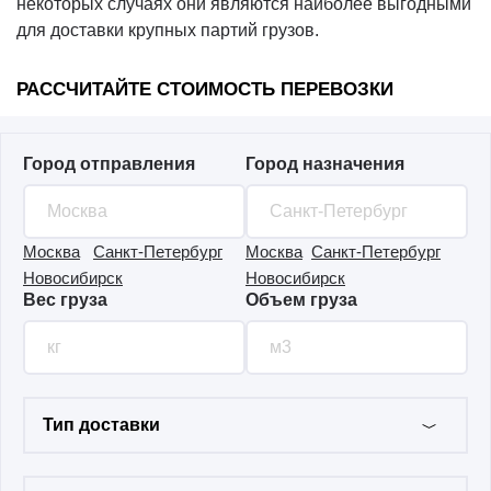
некоторых случаях они являются наиболее выгодными
Чартерные
для доставки крупных партий грузов.
авиаперевозки
по всему миру
РАССЧИТАЙТЕ СТОИМОСТЬ ПЕРЕВОЗКИ
Авиаперевозки из/в
Армению
Авиаперевозки из/в
Город отправления
Город назначения
Азербайджан
Авиаперевозки из/в
Казахстан
Москва
Санкт-Петербург
Москва
Санкт-Петербург
Авиаперевозки из/в
Новосибирск
Новосибирск
Таджикистан
Вес груза
Объем груза
Авиаперевозки из/в
Кыргызстан
Авиаперевозки из/в
Грузию
Тип доставки
Авиаперевозки из/в
Узбекистан