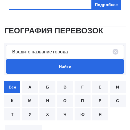
Подробнее
ГЕОГРАФИЯ ПЕРЕВОЗОК
Все
А
Б
В
Г
Е
И
К
М
Н
О
П
Р
С
Т
У
Х
Ч
Ю
Я