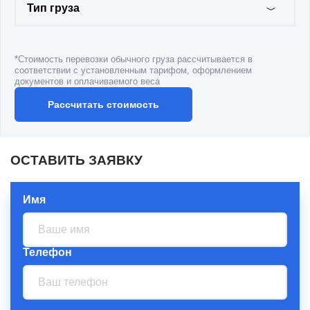
Авиаперевозки с
Тип груза
Ближнего востока
Авиаперевозки из
Китая
*Стоимость перевозки обычного груза рассчитывается в
соответствии с установленным тарифом, оформлением
Авиаперевозки из/в
документов и оплачиваемого веса
Европу
Авиаперевозки из/в
США
Чартерные
ОСТАВИТЬ ЗАЯВКУ
авиаперевозки по
России
Имя
Чартерные
авиаперевозки по
всему миру
Телефон