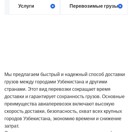
Услуги
Перевозимые грузы
Авиаперевозки
Генеральные грузы
грузов по СНГ
Одежда и обувь
Авиаперевозки
Бытовая техника
из/в Армению
Электроника
Авиаперевозки
Мебель
из/в
Азербайджан
Запчасти и
оборудование
Авиаперевозки
Мы предлагаем быстрый и надежный способ доставки
из/в Казахстан
Колеса
грузов между городами Узбекистана и другими
Авиаперевозки
странами. Этот вид перевозки сокращает время
Экспресс-доставка
из/в
доставки и гарантирует сохранность грузов. Основные
Курьерская доставка
Таджикистан
преимущества авиаперевозок включают высокую
Ценный груз
Авиаперевозки
скорость доставки, безопасность, охват всех крупных
из/в
Скоропортящийся груз
городов Узбекистана, экономию времени и снижение
Кыргызстан
Морепродукты
затрат.
Авиаперевозки